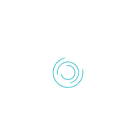
Chauffage
Accessoire
céramique
radiateur
Convecteur
Radiateur inertie
Instrument de mesures
Pompe à vide
Pompe de
Outillage
relevage
Rechercher
FILTRE POUSSIERE 17X19 POUR VMI GALBEE
VENTILAIRSEC TYPE 1 2 5 ET 6