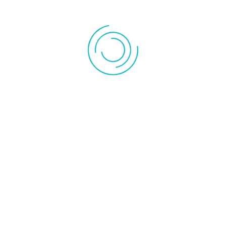
93,00 €
50,00 €
l'unité
l'unité
HUMIDIFICATEUR D'AIR A
HUMIDIFICATEUR D'AIR A
ULTRASONS LB88 BLACK
ULTRASONS LIMPIA OLIMP
BEURER
SPLENDID
1 produit en stock
1 produit en stock
Ajouter au panier
Ajouter au panier
Détails produit
Détails produit