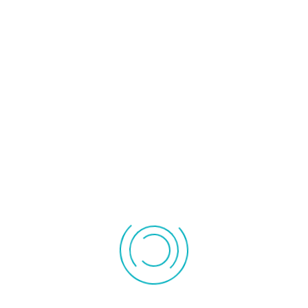
électrique
Ventillateur de
plafond
Ventilairsec
Radiateur à inertie
Séche serviette
Chauffage au gaz
Lampe infrarouge
Chauffage
Chauffage
infrarouge
d'appoint
Chauffage
Accessoire
céramique
radiateur
Convecteur
Radiateur inertie