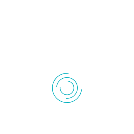
Chauffage
Accessoire
céramique
radiateur
Convecteur
Radiateur inertie
Instrument de mesures
Pompe à vide
Pompe de
Outillage
relevage
Rechercher
PH-METRE BW10 TROTEC