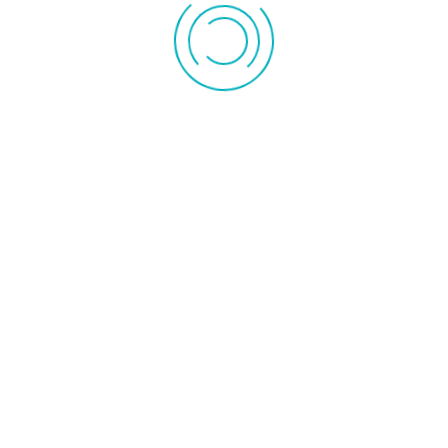
41,00 €
l'unité
Fabricant:
TRISTAR
+
–
Ajouter au panier
BARBECUE DE TABLE ET SUR 4 PIEDS BQ
2820 TRISTAR
Barbecue de table et sur 4 pieds BQ 2820 / TRISTAR Le barbecue de table et sur
4 pieds BQ 2820 proposé par Tristar est un barbecue d'une puissance de 2000W.
Il est doté d'un plateau des plus pratiques, et peut être utilisé comme barbecue
de table ! Le barbecue de table et sur 4 pieds BQ 2820 de Tristar est idéal pour
recevoir des invités. Il dispose d'un grill, d'un thermostat, d'un bac récupérateur
de graisse et d'un paravent ! Grâce à ce barbecue de table et sur 4 pieds BQ
2820, vous pourrez profiter d'agréables et chaleureuses soirées !