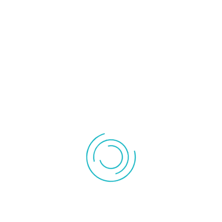
Chauffage
Accessoire
céramique
radiateur
Convecteur
Radiateur inertie
Instrument de mesures
Pompe à vide
Pompe de
Outillage
relevage
Rechercher
TELEPHONE TOUCHES EXTRA LARGES 25377 HESTEC