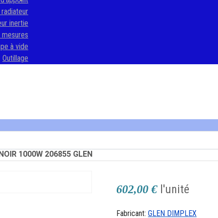
radiateur
ur inertie
e mesures
e à vide
Outillage
NOIR 1000W 206855 GLEN
l'unité
602,00 €
Fabricant:
GLEN DIMPLEX