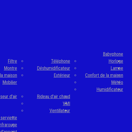
Babyphone
Filtre
Téléphone
Horloge
Montre
Déshumidificateur
Lampe
la maison
Extérieur
Confort de la maison
Mobilier
Météo
Humidificateur
seur d'air
Rideau d'air chaud
VMI
Ventillateur
serviette
nfrarouge
d'appoint