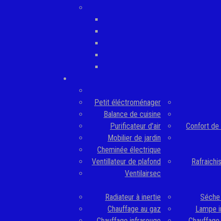
Petit éléctroménager
Balance de cuisine
Purificateur d'air
Confort de 
Mobilier de jardin
Cheminée électrique
Ventillateur de plafond
Rafraichis
Ventilairsec
Radiateur à inertie
Séche 
Chauffage au gaz
Lampe i
Chauffage infrarouge
Chauffage 