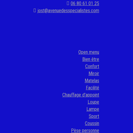
06 80 61 01 25
jost@avenuedesspecialistes.com
Open menu
Bien être
Confort
Miroir
Matelas
Facilité
Chauffage d'appoint
Loupe
Lampe
Sport
Coussin
Pèse personne