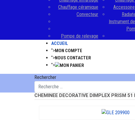
Chauffage céramique
Accessoire 
Convecteur
Radiate
Instrument d
Pomp
Pompe de relevage
ACCUEIL
">
MON COMPTE
">
NOUS CONTACTER
">
Rechercher
CHEMINEE DECORATIVE DIMPLEX PRISM 51 