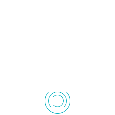
160,00 €
17,00 €
l'unité
l'unité
OUPE ELECTRONIQUE PC ET
LOUPE LUMINEUSE 2 X LED 
TV 25548 HESTEC
ET X4 HOLTEX ?
Ajouter au panier
Ajouter au panier
Détails produit
Détails produit