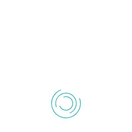
Chauffage
Accessoire
céramique
radiateur
Convecteur
Radiateur inertie
Instrument de mesures
Pompe à vide
Pompe de
Outillage
relevage
Rechercher
ECLAIRAGE PRESENCE CONNECTABLE 23537 HESTEC