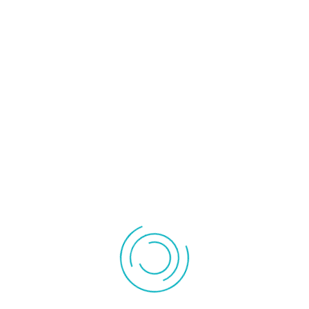
Chauffage
Accessoire
céramique
radiateur
Convecteur
Radiateur inertie
Instrument de mesures
Pompe à vide
Pompe de
Outillage
relevage
Rechercher
LOT DE 3 INSERTS D'HERBES MEDICINALES RHUME
POUR HK65 BEURER