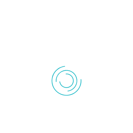
Instrument de mesures
Pompe à vide
Pompe de
Outillage
relevage
">
ACCUEIL
MON COM
 DUCASA
l'unité
371,00 €
Fabricant:
DUCASA