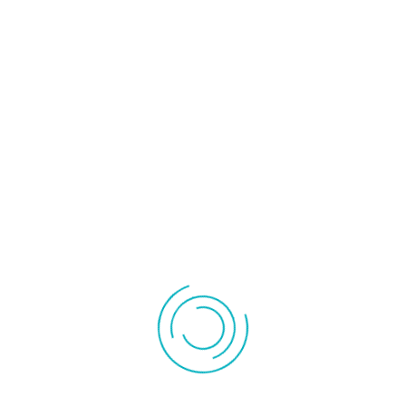
Chauffage
Accessoire
céramique
radiateur
Convecteur
Radiateur inertie
Instrument de mesures
Pompe à vide
Pompe de
Outillage
relevage
Rechercher
PESE PERSONNE EN VERRE DESIGN GS21
MADAGASCAR BEURER