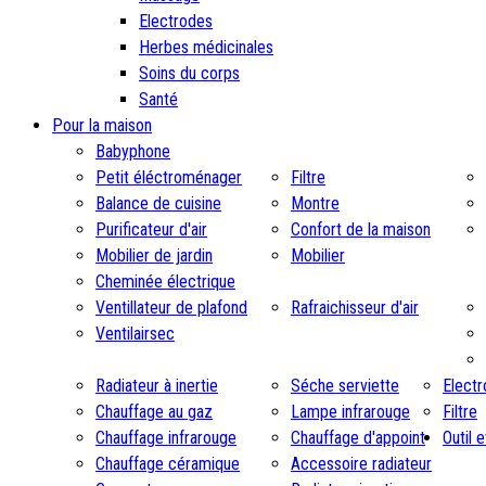
Electrodes
Herbes médicinales
Soins du corps
Santé
Pour la maison
Babyphone
Petit éléctroménager
Filtre
Balance de cuisine
Montre
Purificateur d'air
Confort de la maison
Mobilier de jardin
Mobilier
Cheminée électrique
Ventillateur de plafond
Rafraichisseur d'air
Ventilairsec
Radiateur à inertie
Séche serviette
Elect
Chauffage au gaz
Lampe infrarouge
Filtre
Chauffage infrarouge
Chauffage d'appoint
Outil 
Chauffage céramique
Accessoire radiateur