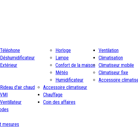
Téléphone
Horloge
Ventilation
Déshumidificateur
Lampe
Climatisation
Extérieur
Confort de la maison
Climatiseur mobile
Météo
Climatiseur fixe
Humidificateur
Accessoire climatis
Rideau d'air chaud
Accessoire climatiseur
VMI
Chauffage
Ventillateur
Coin des affaires
rodes
et mesures