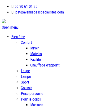
06 80 61 01 25
jost@avenuedesspecialistes.com
Open menu
Bien être
Confort
Miroir
Matelas
Facilité
Chauffage d'appoint
Loupe
Lampe
Sport
Coussin
Pèse personne
Pour le corps
Massage